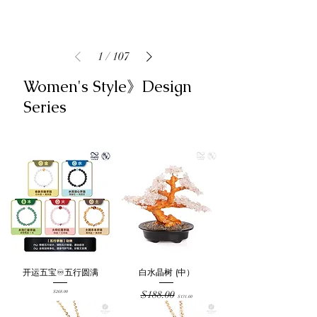
1
/
107
Women's Style》Design
Series
开运五宝♾️五行圆满
白水晶树 (中）
Price
Regular Price
Sale Price
$268.00
$188.00
$131.60