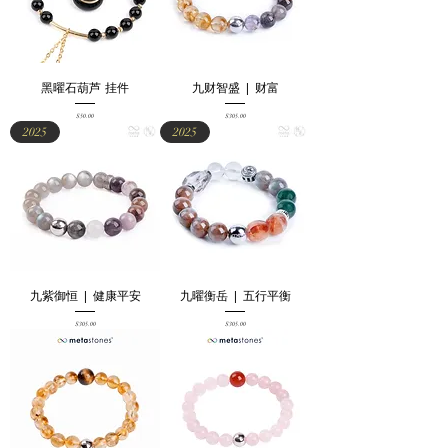
黑曜石葫芦 挂件
九财智盛 | 财富
Price
Price
$50.00
$305.00
2025
2025
九紫御恒 | 健康平安
九曜衡岳 | 五⾏平衡
Price
Price
$305.00
$305.00