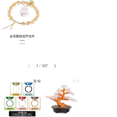
金塔聚财葫芦挂件
Price
$47.00
1
/
107