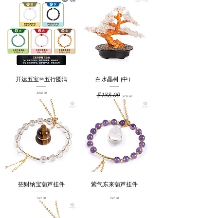
开运五宝♾️五行圆满
白水晶树 (中）
Price
Regular Price
Sale Price
$268.00
$188.00
$131.60
招财纳宝葫芦挂件
紫气东来葫芦挂件
Price
Price
$47.00
$47.00