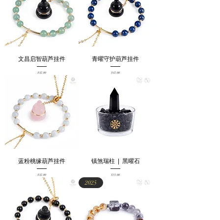
文昌启智葫芦挂件
青曜守护葫芦挂件
Price
Price
$47.00
$47.00
蓝粉桃缘葫芦挂件
镇煞瑞柱 | 黑曜石
Price
Price
$47.00
$55.00
2025