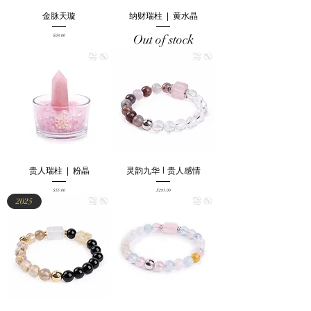
金脉天璇
纳财瑞柱 | 黄水晶
Price
Out of stock
$68.00
贵人瑞柱 | 粉晶
灵韵九华 l 贵⼈感情
Price
Price
$55.00
$295.00
2025