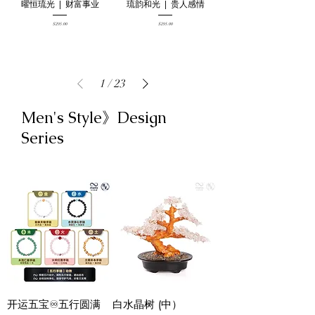
曜恒琉光 | 财富事业
琉韵和光 | 贵⼈感情
Price
Price
$295.00
$295.00
1
/
23
Men's Style》Design
Series
开运五宝♾️五行圆满
白水晶树 (中）