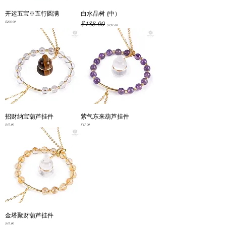
开运五宝♾️五行圆满
白水晶树 (中）
Price
Regular Price
Sale Price
$268.00
$188.00
$131.60
招财纳宝葫芦挂件
紫气东来葫芦挂件
Price
Price
$47.00
$47.00
金塔聚财葫芦挂件
Price
$47.00