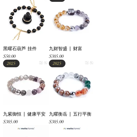
黑曜石葫芦 挂件
九财智盛 | 财富
Price
Price
$50.00
$305.00
2025
2025
九紫御恒 | 健康平安
九曜衡岳 | 五⾏平衡
Price
Price
$305.00
$305.00