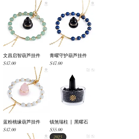
文昌启智葫芦挂件
青曜守护葫芦挂件
Price
Price
$47.00
$47.00
蓝粉桃缘葫芦挂件
镇煞瑞柱 | 黑曜石
Price
Price
$47.00
$55.00
2025