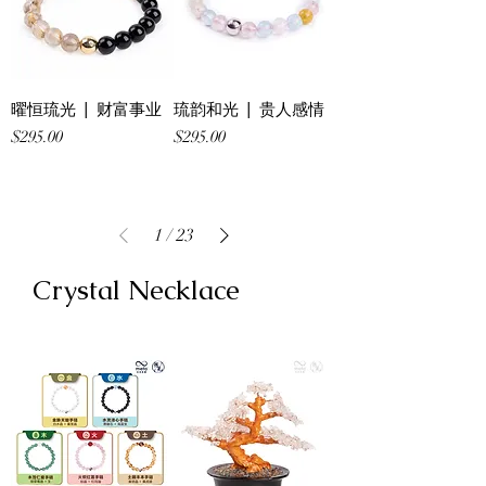
曜恒琉光 | 财富事业
琉韵和光 | 贵⼈感情
Price
Price
$295.00
$295.00
1
/
23
Crystal Necklace