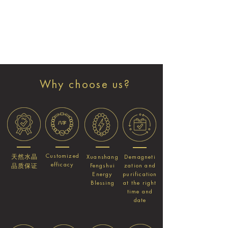
Why choose us?
Customized
天然水晶
Xuanshang
Demagneti
efficacy
Fengshui
zation and
品质保证
Energy
purification
Blessing
at the right
time and
date