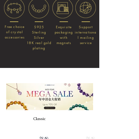
Free choice
S925
Exquisite
Support
of crystal
Sterling
packaging
internationa
accessories
Silver
with
l mailing
18K real gold
magnets
service
plating
Class
ic
Classic