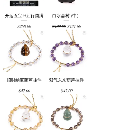
开运五宝♾️五行圆满
白水晶树 (中）
Price
Regular Price
Sale Price
$268.00
$188.00
$131.60
招财纳宝葫芦挂件
紫气东来葫芦挂件
Price
Price
$47.00
$47.00