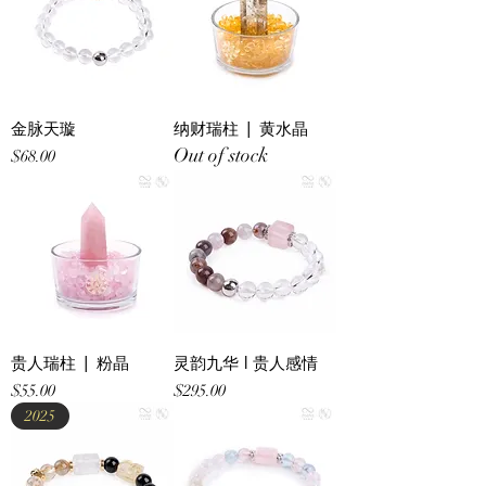
金脉天璇
纳财瑞柱 | 黄水晶
Out of stock
Price
$68.00
贵人瑞柱 | 粉晶
灵韵九华 l 贵⼈感情
Price
Price
$55.00
$295.00
2025