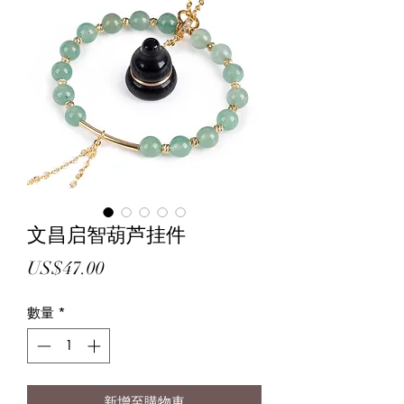
文昌启智葫芦挂件
價
US$47.00
格
數量
*
新增至購物車