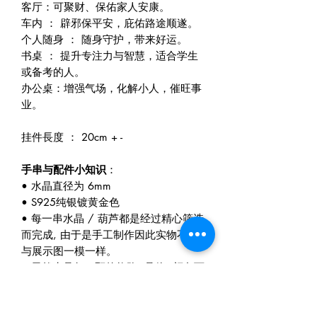
客厅：可聚财、保佑家人安康。
车内 ： 辟邪保平安，庇佑路途顺遂。
个人随身 ： 随身守护，带来好运。
书桌 ： 提升专注力与智慧，适合学生
或备考的人。
办公桌：增强气场，化解小人，催旺事
业。
挂件長度 ： 20cm + -
手串与配件小知识
：
• 水晶直径为 6mm
• S925纯银镀黄金色
• 每一串水晶 / 葫芦都是经过精心筛选
而完成, 由于是手工制作因此实物不会
与展示图一模一样。
• 天然水晶每一颗的纹路, 晶体, 颜色可
能会略有不同。因为我们采购的都是天
然水晶和手工制作。