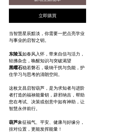
立即購買
当智慧星辰黯淡，你需要一把点亮学业
与事业的启智之钥。
东陵玉
如春风入怀，带来自信与活力，
轻拂杂念，唤醒知识与突破渴望
黑曜石
稳若磐石，吸纳干扰与负能，护
住学习与思考的清朗空间。
这枚文昌启智葫芦，是为求知者与进阶
者打造的福禄能量钥，辟邪纳吉，帮助
您在考试、决策或创意中如有神助，让
智慧永伴前行。
葫芦
象征福气、平安、健康与好缘分，
挂对位置，更能发挥能量！