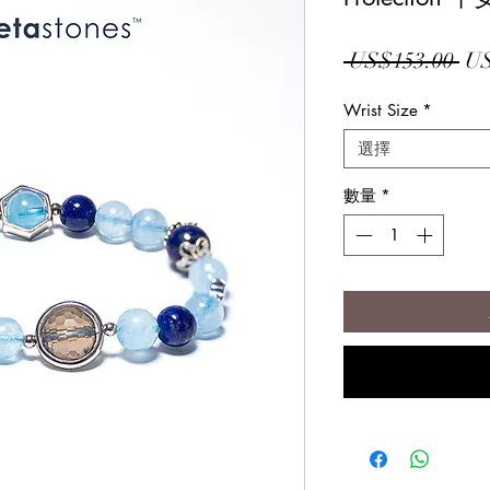
一
 US$153.00 
US
般
Wrist Size
*
價
選擇
格
數量
*