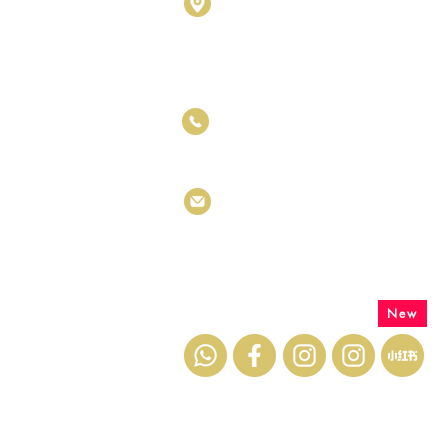
D1010 & D1011, Block D, Kel
No.17, Jalan SS7/26, Kelana
Petaling Jaya, Selangor Darul
+6011 5188 6426
info.metastones@gmail.com
联系我们
New
C