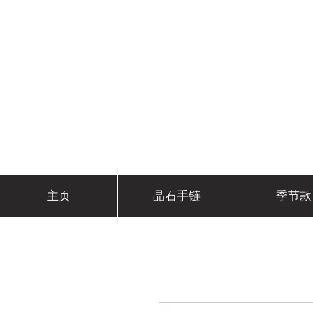
主页
晶石手链
季节款