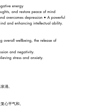
negative energy
oughts, and restore peace of mind
 and overcomes depression • A powerful
mind and enhancing intellectual ability.
g overall wellbeing, the release of
ession and negativity.
lieving stress and anxiety.
。
思泉涌。
恢复心平气和。