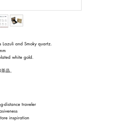
 Lazuli and Smoky quartz.
0mm
plated white gold.
和茶晶。
。
g-distance traveler
asiveness
ore inspiration