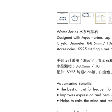
Water Series 水系列晶石
Designed with Aquamarine, Lapis
Crystal Diameter: 8-8.5mm / 1
Accessories: S925 sterling silver 
手链设计采用了海蓝宝，青金石
水晶颗粒：8-8.5mm / 10mm
配件: S925 纯银dian镀。白金色
Aquamarine Benefits:
• The best amulet for frequent lon
• Improves expression and persu
• Helps to calm the mind and rest