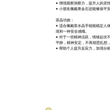
• 增强观察洞察力，提升人的灵
• 小朋友佩戴青金石还能够保平
茶晶功效：
• 适合佩戴茶水晶手链能稳定人
境和一种安全感哦。
• 对于一些精神活跃，情绪起伏
平静，精神安定，不再胡思乱想
• 帮助个人提升反应力，加强分
Metalogy Sdn Bhd
(201901027436)