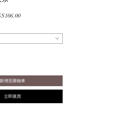
促
$106.00
銷
價
格
新增至購物車
立即購買