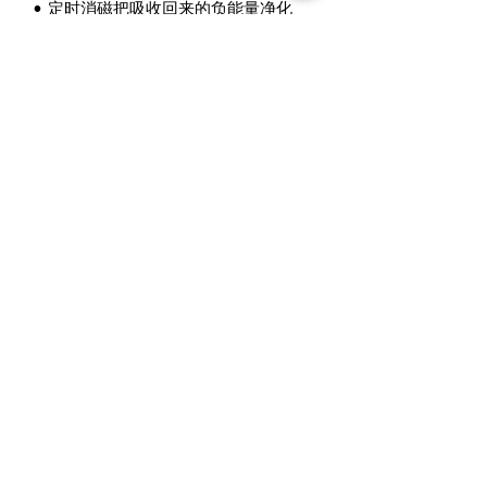
• 定时消磁把吸收回来的负能量净化
掉。
包装
• 精美包装盒
•备用针和水晶线
• 小巧抹布
• 一包彩色水晶碎石
Metalogy Sdn Bhd
(201901027436)
D1010 & D1011, Block D, Kelana Square,
No.17, Jalan SS7/26, Kelana Jaya, 47301
Petaling Jaya, Selangor Darul Ehsan.
+6011 5188 6426