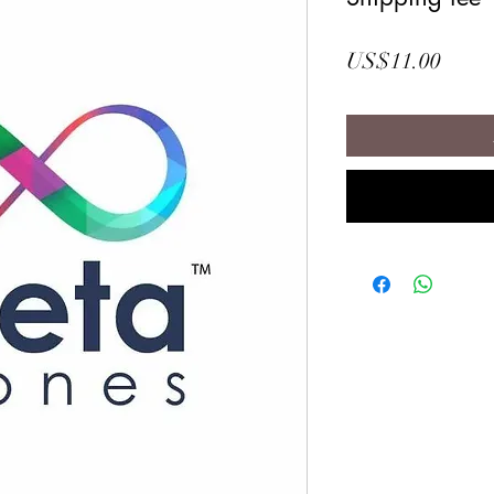
價
US$11.00
格