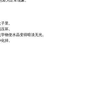
有色差为正常现象。
盒子里。
易压坏。
化学物使水晶变得暗淡无光。
净化掉。