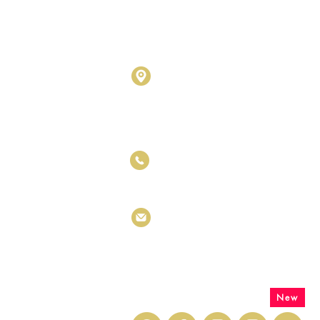
Metalogy Sdn Bhd
(201901027436)
D1010 & D1011, Block D, Kel
No.17, Jalan SS7/26, Kelana
Petaling Jaya, Selangor Darul
+6011 5188 6426
info.metastones@gmail.com
联系我们
New