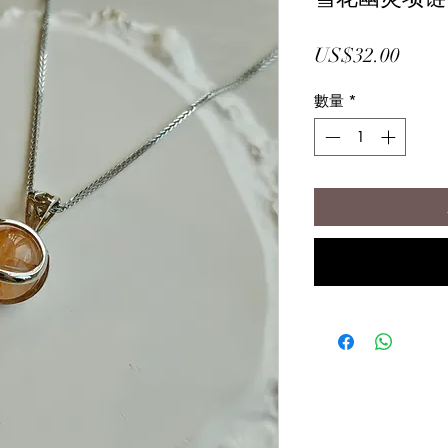
價
US$32.00
格
數量
*