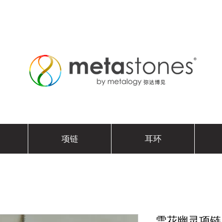
项链
耳环
雪花幽灵项链