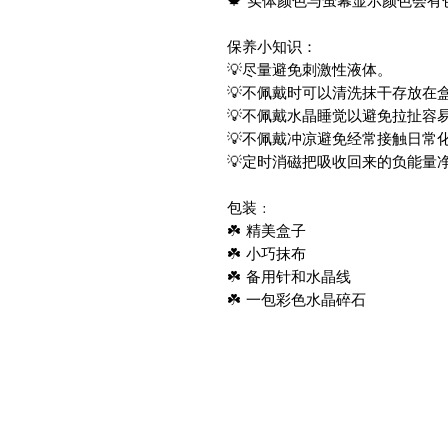
🍁 实体颜色与萤幕显示颜色会
保养小知识：
💡尽量避免刺激性液体。
💡不佩戴时可以清洗抹干存放在
💡不佩戴水晶睡觉以避免拉扯容
💡不佩戴冲凉避免经常接触日常
💡定时消磁把吸收回来的负能量
包装 :
☘️ 精美盒子
☘️ 小巧抹布
☘️ 备用针和水晶线
☘️ 一包彩色水晶碎石