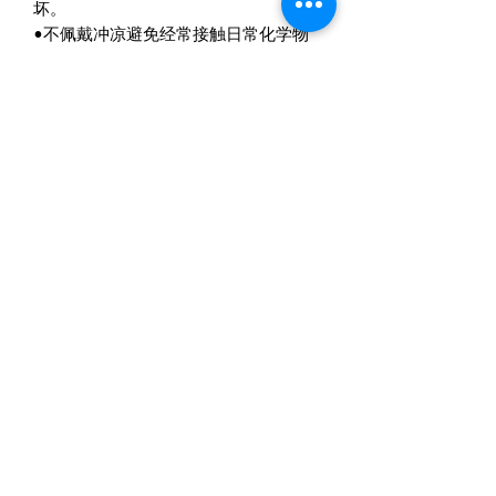
坏。
•不佩戴冲凉避免经常接触日常化学物
使水晶变得暗淡无光。
•定时消磁把吸收回来的负能量净化
掉。
包装
•精美盒子
•小巧抹布
•一包彩色水晶碎石
Metalogy Sdn Bhd
(201901027436)
D1010 & D1011, Block D, Kelana Square,
No.17, Jalan SS7/26, Kelana Jaya, 47301
Petaling Jaya, Selangor Darul Ehsan.