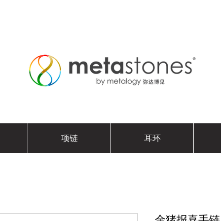
项链
耳环
金猪报喜手链