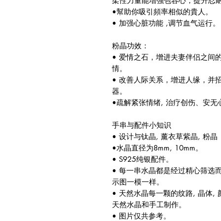
柔性力量能增強包容心，提升忍
•幫助你吸引頻率相似的貴人。
• 加强心脏功能 ,调节血气运行。
粉晶功效：
• 爱情之石，增进夫妻伴侣之间
情。
• 改善人际关系，增进人缘，并
器。
•疏解紧张情绪, 治疗创伤、安无
手串与配件小知识
• 设计与钛晶, 薰衣草紫晶, 粉晶
•水晶直径为8mm, 10mm。
• S925纯银配件。
• 每一串水晶都是经过精心筛选
示图一模一样。
• 天然水晶每一颗的纹路, 晶体
天然水晶和手工制作。
• 图片仅共参考。