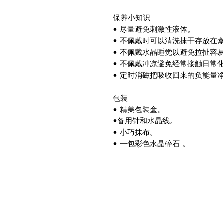
保养小知识
• 尽量避免刺激性液体。
• 不佩戴时可以清洗抹干存放在
• 不佩戴水晶睡觉以避免拉扯容
• 不佩戴冲凉避免经常接触日常
• 定时消磁把吸收回来的负能量
包装
• 精美包装盒。
•备用针和水晶线。
• 小巧抹布。
• 一包彩色水晶碎石 。
Metalogy Sdn Bhd