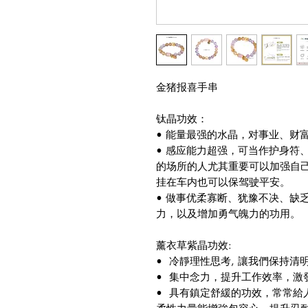
金猪报喜手串
钛晶功效：
• 能量最强的水晶，对事业、财
• 感应能力超强，可当作护身符
的场所的人尤其重要可以加强自
挂在车内也可以保驾驶平安。
• 做事优柔寡断、犹豫不决、缺
力，以及增加勇气魄力的功用。
薰衣草紫晶功效:
• 冷靜理性思考, 讓我們保持
• 集中念力，提升工作效率，激
• 具有鎮定舒緩的功效，常常給