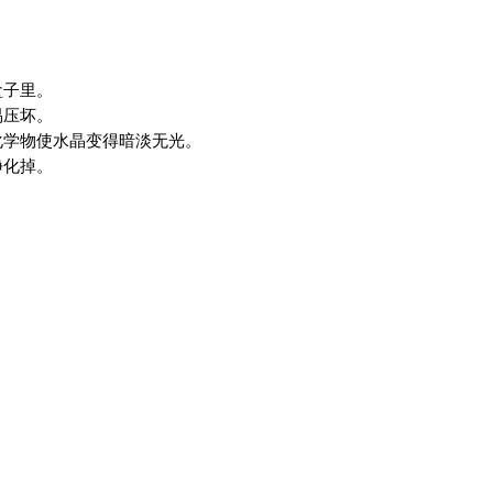
盒子里。
易压坏。
化学物使水晶变得暗淡无光。
净化掉。