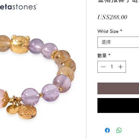
價
US$288.00
格
Wrist Size
*
選擇
數量
*