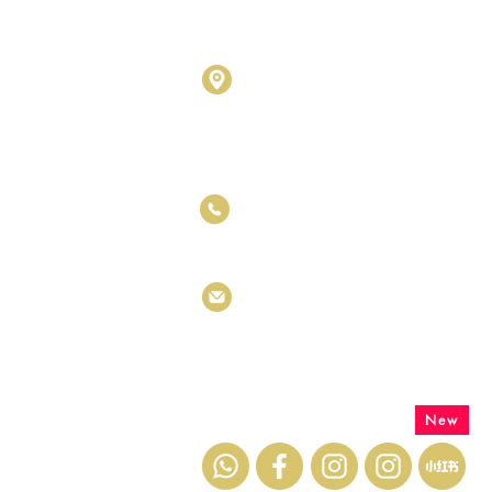
(201901027436)
D1010 & D1011, Block D, Kel
No.17, Jalan SS7/26, Kelana
Petaling Jaya, Selangor Darul
+6011 5188 6426
info.metastones@gmail.com
联系我们
New