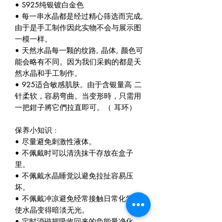
• S925纯银镀白金色
• 每一串水晶都是经过精心筛选而完成,
由于是手工制作因此实物不会与展示图
一模一样。
• 天然水晶每一颗的纹路, 晶体, 颜色可
能会略有不同。因为我们采购的都是天
然水晶和手工制作。
• 925适合敏感肌肤。由于含银量高 二
针柔软，容易弯曲。当变形時，只需用
一把鉗子將它們拉直即可。（ 耳环）
保养小知识 :
• 尽量避免刺激性液体。
• 不佩戴时可以清洗抹干存放在盒子
里。
• 不佩戴水晶睡觉以避免拉扯容易压
坏。
• 不佩戴冲凉避免经常接触日常化学物
使水晶变得暗淡无光。
• 定时消磁把吸收回来的负能量净化