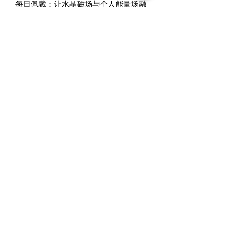
每⽇佩戴：让⽔晶磁场与个⼈能量场融
合，⻓久受益。
每⽇消磁：独创！产品盒中免费附送
“七彩⽔晶颗粒”，以供每⽇消磁，保持
⽔晶能量纯净。
🧡
一条琥珀，不只是饰品，更是来自远
古的能量守护。
Metalogy Sdn Bhd
(201901027436)
D1010 & D1011, Block D, Kelana Square,
No.17, Jalan SS7/26, Kelana Jaya, 47301
Petaling Jaya, Selangor Darul Ehsan.
+6011 5188 6426