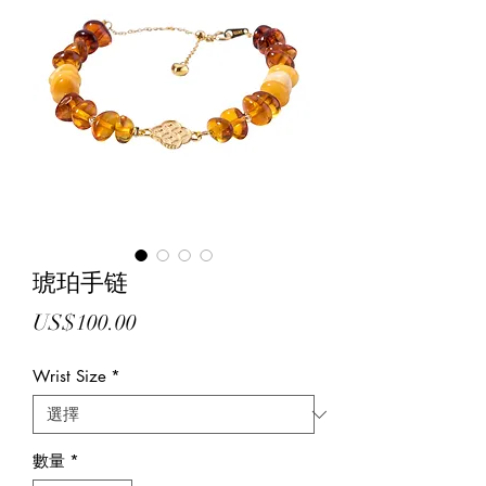
琥珀手链
價
US$100.00
格
Wrist Size
*
數量
*