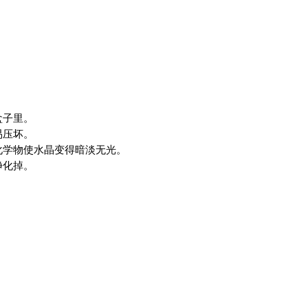
盒子里。
易压坏。
化学物使水晶变得暗淡无光。
净化掉。