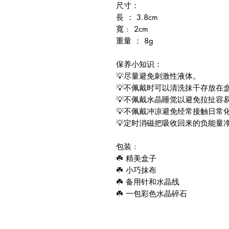
尺寸：
長 ： 3.8cm
寬 : 2cm
重量 ： 8g
保养小知识：
💡尽量避免刺激性液体。
💡不佩戴时可以清洗抹干存放在
💡不佩戴水晶睡觉以避免拉扯容
💡不佩戴冲凉避免经常接触日常
💡定时消磁把吸收回来的负能量
包装 :
☘️ 精美盒子
☘️ 小巧抹布
☘️ 备用针和水晶线
☘️ 一包彩色水晶碎石