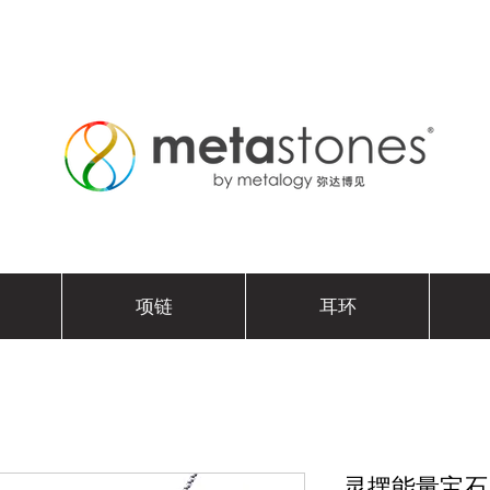
项链
耳环
灵摆能量宝石 