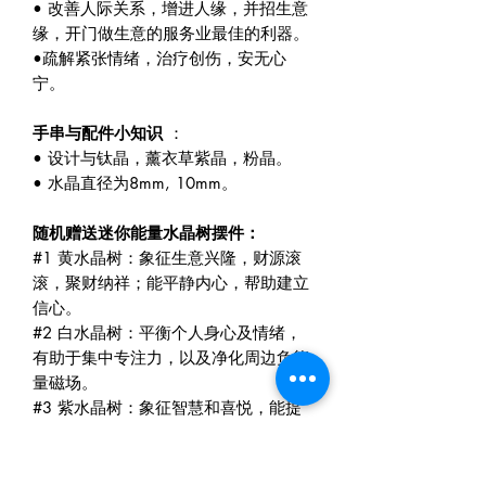
• 改善人际关系，增进人缘，并招生意
缘，开门做生意的服务业最佳的利器。
•疏解紧张情绪，治疗创伤，安无心
宁。
手串与配件小知识
：
• 设计与钛晶，薰衣草紫晶，粉晶。
• 水晶直径为8mm, 10mm。
随机赠送迷你能量水晶树摆件：
#1 黄水晶树：象征生意兴隆，财源滚
滚，聚财纳祥；能平静内心，帮助建立
信心。
#2 白水晶树：平衡个人身心及情绪，
有助于集中专注力，以及净化周边负能
量磁场。
#3 紫水晶树：象征智慧和喜悦，能提
升直觉以及洞察力，也能聚合强大的财
富能量。
#4 草莓晶树：增加个人魅力及爱情运