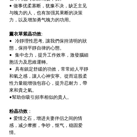
• 做事优柔寡断，犹豫不决，缺乏主见
与魄力的人，也有加强其果断的决策
力，以及增加勇气魄力的功用。
薰衣草紫晶功效
:
• 冷靜理性思考, 讓我們保持清明的狀
態，保持平靜自律的心態。
• 集中念力，提升工作效率，激發腦細
胞活力及思維運轉。
• 具有鎮定舒緩的功效，常常給人平靜
和氣之感，讓人心神安寧。從而這股柔
性力量能增強包容心，提升忍耐力，帶
來和貴之氣。
•幫助你吸引頻率相似的貴人。
粉晶功效
：
• 爱情之石，增进夫妻伴侣之间的情
感，减少摩擦，争吵，怄气，稳固爱
情。