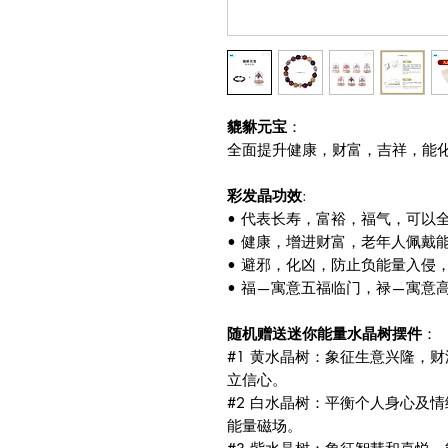
貔貅元宝
：
全面提升健康，财富，吉祥，能
彩发晶功效
:
• 代表长寿，富裕，福气，可以
• 健康，增进财富，老年人佩戴
• 避邪，化凶，防止负能量入侵
• 福—寓意五福临门，禄—寓意
随机赠送迷你能量水晶树摆件
：
#1 黄水晶树：象征生意兴隆，
立信心。
#2 白水晶树：平衡个人身心及
能量磁场。