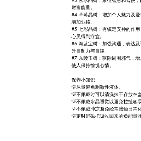
#3 紫水晶树：象征智慧和喜悦
财富能量。
#4 草莓晶树：增加个人魅力及
增加业绩。
#5 七彩晶树：有镇定安神的作
心灵得到疗愈。
#6 海蓝宝树：加强沟通，表达
升自制力与自律。
#7 东陵玉树：驱除周围邪气，
使人保持愉悦心情。
保养小知识
💡尽量避免刺激性液体。
💡不佩戴时可以清洗抹干存放在
💡不佩戴水晶睡觉以避免拉扯容
💡不佩戴冲凉避免经常接触日常
💡定时消磁把吸收回来的负能量