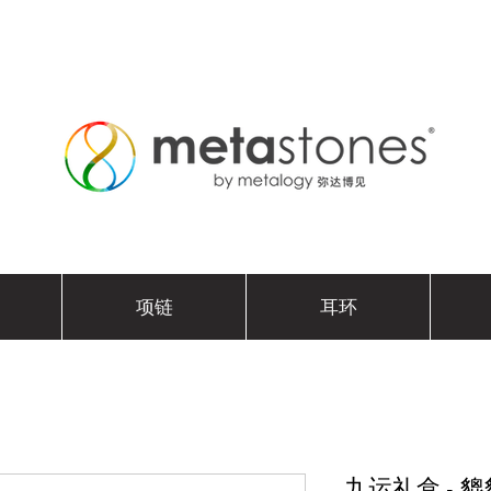
项链
耳环
九运礼盒 - 