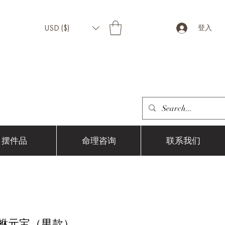
USD ($)
登入
摆件品
命理咨询
联系我们
貔貅元宝（男款）